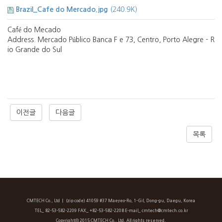
Brazil_Cafe do Mercado.jpg
(240.9K)
Café do Mecado
Address. Mercado Público Banca F e 73, Centro, Porto Alegre - R
io Grande do Sul​
이전글
다음글
목록
CMTECH Co., Ltd
ㅣ (zip code) 41059 #37 Maeyeo-Ro, 1-Gil, Dong-gu, Daegu, Korea
TEL_ 82-53-582-2209 FAX_ +82-53-582-2208 E-mail_ cmtech@cmtech.co.kr
Copyrightⓒ 2015 CMTECH Co., Ltd. All rights reserved.